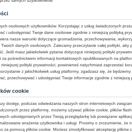
 przez samych użytkowników.
ości
ych osobowych użytkowników. Korzystając z usług świadczonych przez
ć i udostępniać Twoje dane osobowe zgodnie z niniejszą polityką pryw
awiera nasze warunki dotyczące gromadzenia, przechowywania, wykorz
 Twoich danych osobowych. Zalecamy przeczytanie całej polityki, aby 
ć. Jeśli masz jakiekolwiek pytania dotyczące niniejszej polityki prywat
i za pośrednictwem informacji kontaktowych opublikowanych na platform
ą niniejszej polityki prywatności, powinieneś natychmiast zaprzestać kor
korzystanie z jakichkolwiek usług platformy, zgadzasz się, że będziem
ć, przechowywać i udostępniać Twoje informacje zgodnie z niniejszą p
ików cookie
jszy dostęp, podczas odwiedzania naszych stron internetowych związan
adczonych przez platformę, możemy używać plików cookie, plików flash
ych udostępnianych przez Twoją przeglądarkę lub powiązane aplikacje 
alizowane wrażenia użytkownika i usługi. Prosimy o zrozumienie, że n
o za pomocą plików cookie. Możesz zmodyfikować akceptację plików coo