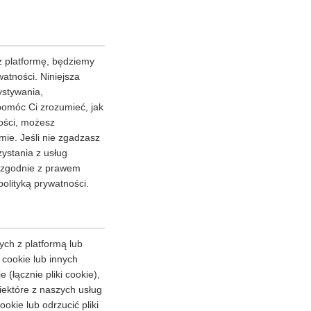
 platformę, będziemy
atności. Niniejsza
ystywania,
pomóc Ci zrozumieć, jak
ności, możesz
ie. Jeśli nie zgadzasz
zystania z usług
y zgodnie z prawem
olityką prywatności.
ych z platformą lub
 cookie lub innych
(łącznie pliki cookie),
iektóre z naszych usług
kie lub odrzucić pliki