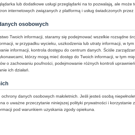
eglądarka lub dodatkowe usługi przeglądarki na to pozwalają, ale może 
ron internetowych związanych z platformą i usług świadczonych przez 
danych osobowych
stwo Twoich informacji, staramy się podejmować wszelkie rozsądne śr
ormacji, w przypadku wycieku, uszkodzenia lub utraty informacji, w ty
nie informacji, kontrola dostępu do centrum danych. Ściśle zarządza
konawcami, którzy mogą mieć dostęp do Twoich informacji, w tym mię
ów o zachowaniu poufności, podejmowanie różnych kontroli uprawnień
nie ich działań.
ich
ochrony danych osobowych małoletnich. Jeśli jesteś osobą niepełnole
na o uważne przeczytanie niniejszej polityki prywatności i korzystanie 
ormacji pod warunkiem uzyskania zgody opiekuna.