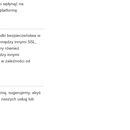
to wpłynąć na
platformę.
odki bezpieczeństwa w
m między innymi SSL,
my również
dzy innymi
 w zależności od
tnią, sugerujemy, abyś
z naszych usług lub