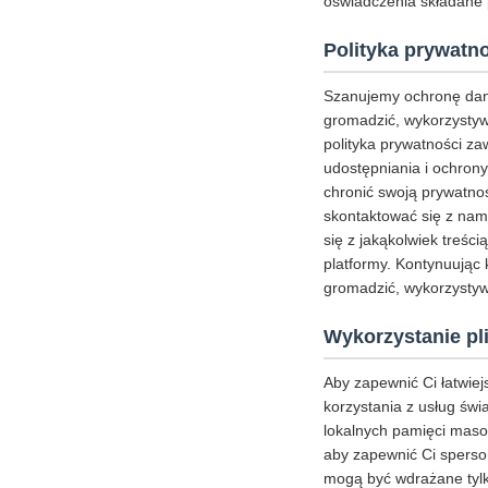
oświadczenia składane
Polityka prywatn
Szanujemy ochronę dan
gromadzić, wykorzystywa
polityka prywatności z
udostępniania i ochrony
chronić swoją prywatnoś
skontaktować się z nam
się z jakąkolwiek treści
platformy. Kontynuując 
gromadzić, wykorzystywa
Wykorzystanie pl
Aby zapewnić Ci łatwie
korzystania z usług świ
lokalnych pamięci masow
aby zapewnić Ci sperson
mogą być wdrażane tylk