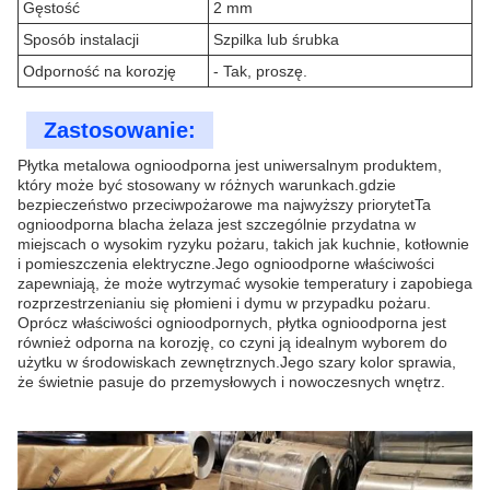
Gęstość
2 mm
Sposób instalacji
Szpilka lub śrubka
Odporność na korozję
- Tak, proszę.
Zastosowanie:
Płytka metalowa ognioodporna jest uniwersalnym produktem,
który może być stosowany w różnych warunkach.gdzie
bezpieczeństwo przeciwpożarowe ma najwyższy priorytetTa
ognioodporna blacha żelaza jest szczególnie przydatna w
miejscach o wysokim ryzyku pożaru, takich jak kuchnie, kotłownie
i pomieszczenia elektryczne.Jego ognioodporne właściwości
zapewniają, że może wytrzymać wysokie temperatury i zapobiega
rozprzestrzenianiu się płomieni i dymu w przypadku pożaru.
Oprócz właściwości ognioodpornych, płytka ognioodporna jest
również odporna na korozję, co czyni ją idealnym wyborem do
użytku w środowiskach zewnętrznych.Jego szary kolor sprawia,
że świetnie pasuje do przemysłowych i nowoczesnych wnętrz.