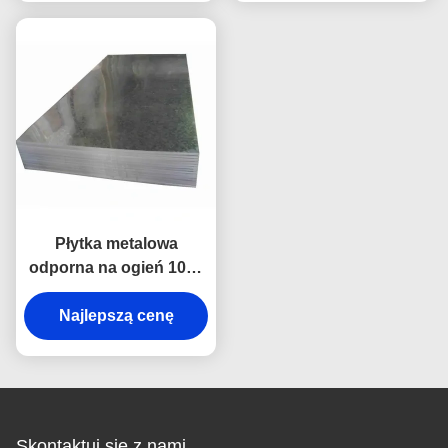
Płytka metalowa
odporna na ogień 1000
stopni stalowa
Najlepszą cenę
ocynkowana
Skontaktuj się z nami