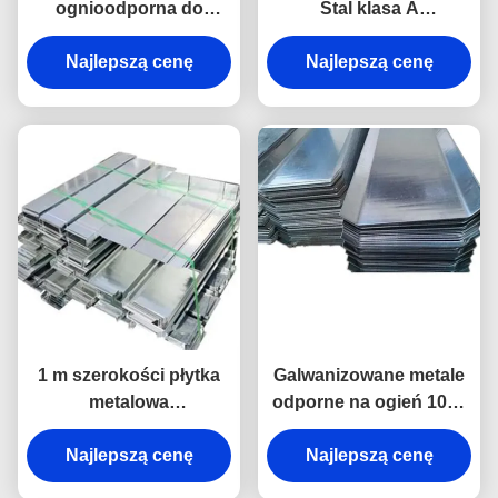
ognioodporna do
Stal klasa A
1000°C Metali
ognioodporny Metal
Najlepszą cenę
ognioodporne
szerokość 1000 mm
Najlepszą cenę
1 m szerokości płytka
Galwanizowane metale
metalowa
odporne na ogień 1000
ognioodporna odporna
stopni stali
Najlepszą cenę
na korozję
Najlepszą cenę
ognioodpornej