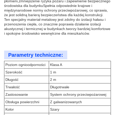
płomieni,zmniejszenie ryzyka pożaru i zapewnienie bezpiecznego
środowiska dla budynkuSpełnia odpowiednie krajowe i
międzynarodowe normy ochrony przeciwpożarowej, co sprawia,
że jest solidną barierą bezpieczeństwa dla każdej konstrukcji.
Ten specjalny materiał metalowy jest zdolny do izolacji hałasu i
przenoszenia ciepła, co znacznie poprawia działanie izolacji
akustycznej i termicznej w budynkach.tworzy bardziej komfortowe
i spokojne środowisko wewnętrzne dla mieszkańców.
Parametry techniczne:
Poziom ognioodporności
Klasa A
Szerokość
1 m
Długość
2 m
Trwałość
Długotrwałe
Zastosowanie
System ochrony przeciwpożarowej
Obsługa powierzchni
Z galwanizowanych
Kolor
Szary