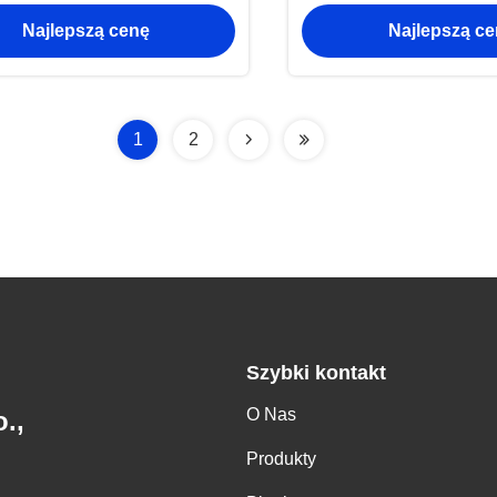
Aluminiowy ramy
Najlepszą cenę
Najlepszą c
słonecznyc
1
2
Szybki kontakt
O Nas
.,
Produkty