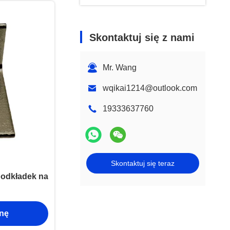
Skontaktuj się z nami
Mr. Wang
wqikai1214@outlook.com
19333637760
Skontaktuj się teraz
podkładek na
enę