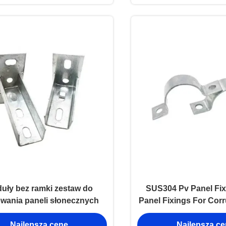
uły bez ramki zestaw do
SUS304 Pv Panel Fix
wania paneli słonecznych
Panel Fixings For Cor
Najlepszą cenę
Najlepszą c