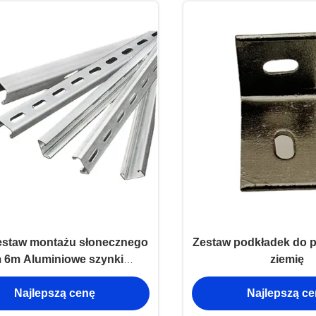
staw montażu słonecznego
Zestaw podkładek do 
 6m Aluminiowe szynki
ziemię
ażowe paneli słonecznych
Najlepszą cenę
Najlepszą c