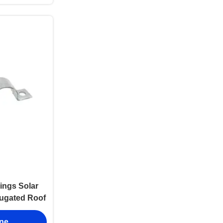
ings Solar
rugated Roof
enę