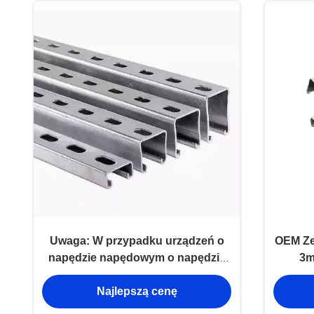
Uwaga: W przypadku urządzeń o
OEM Ze
napędzie napędowym o napędzie
3m
napędowym o napędzie
mont
Najlepszą cenę
napędowym o napędzie
napędowym o napędzie