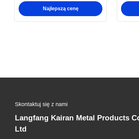
OEM PV Bracket Components
Najlepszą cenę
Skontaktuj się z nami
Langfang Kairan Metal Products Co
Ltd