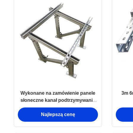
Wykonane na zamówienie panele
3m 6
słoneczne kanał podtrzymywania
Al6005 Panele słoneczne szynki i
Najlepszą cenę
uchwyty