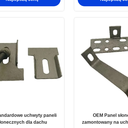
andardowe uchwyty paneli
OEM Panel słon
łonecznych dla dachu
zamontowany na uch