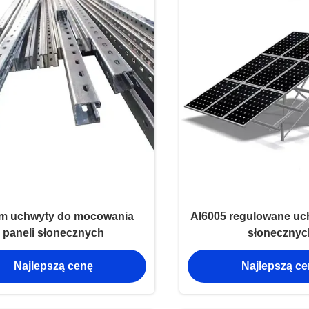
m uchwyty do mocowania
Al6005 regulowane uc
paneli słonecznych
słonecznyc
Najlepszą cenę
Najlepszą c