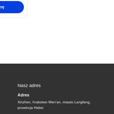
 paneli
enę
h
Nasz adres
Adres
Xinzhen, hrabstwo Wen'an, miasto Langfang,
prowincja Hebei